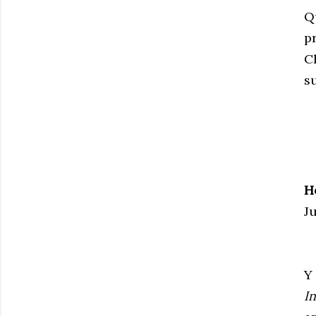
Q
p
C
s
H
J
Y
In