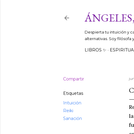
ÁNGELES,
Despierta tu intuición y 
alternativas. Soy filósofa
LIBROS ✨
ESPIRITUA
Compartir
ju
C
Etiquetas
Intuición
R
Reiki
l
Sanación
f
e