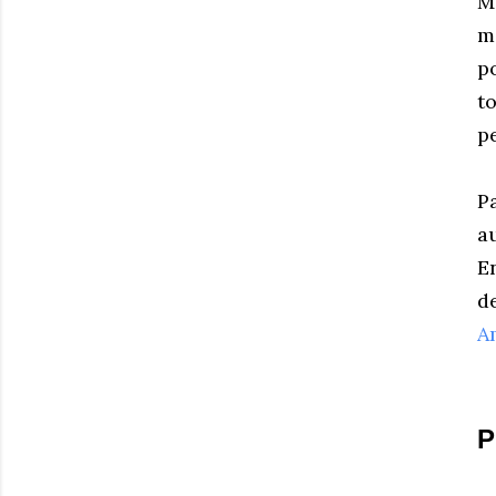
M
m
p
t
p
P
a
E
d
A
P