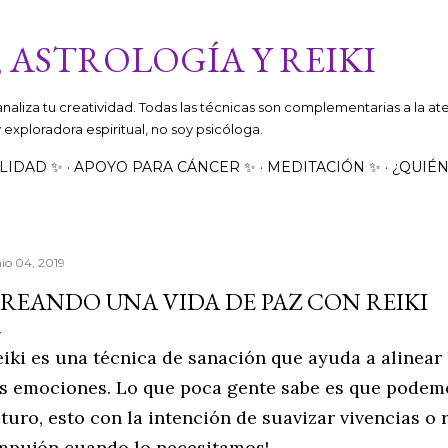
Ir al contenido principal
 ASTROLOGÍA Y REIKI
canaliza tu creatividad. Todas las técnicas son complementarias a la a
 y exploradora espiritual, no soy psicóloga.
LIDAD ✨
APOYO PARA CÁNCER ✨
MEDITACIÓN ✨
¿QUIÉN
nio 04, 2019
REANDO UNA VIDA DE PAZ CON REIKI
eiki es una
técnica
de sanación que ayuda a alinear
as emociones
. Lo que poca gente sabe es que
podemo
uturo, esto
con
la
intención
de suavizar vivencias o 
mpujón cuando lo necesitamos!