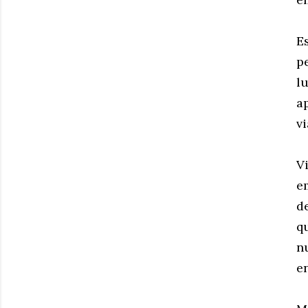
E
p
lu
a
vi
V
e
d
q
n
e