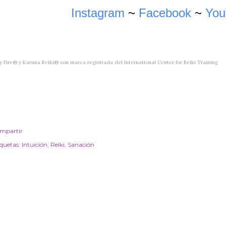
Instagram
~
Facebook
~
You
y Fire
® y Karuna Reiki
®
son
marca registrada del International Center for Reiki Training
mpartir
iquetas:
Intuición
Reiki
Sanación