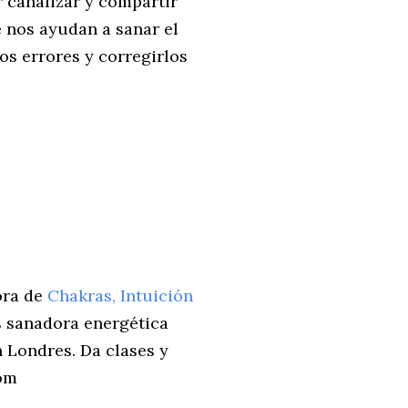
 canalizar y compartir
e nos ayudan a sanar el
os errores y corregirlos
ora de
Chakras, Intuición
s sanadora energética
n Londres. Da clases y
om