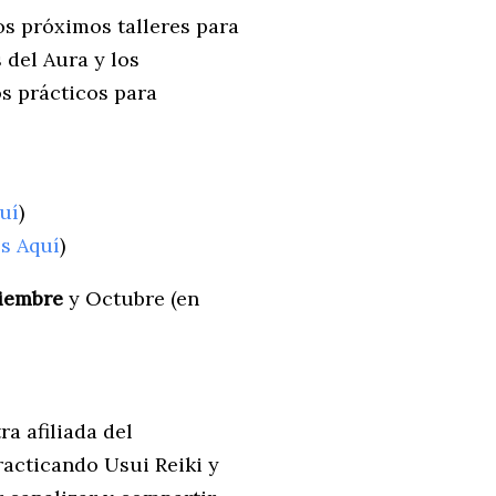
os próximos talleres para
 del Aura y los
os prácticos para
uí
)
s Aquí
)
tiembre
y Octubre (en
a afiliada del
racticando Usui Reiki y