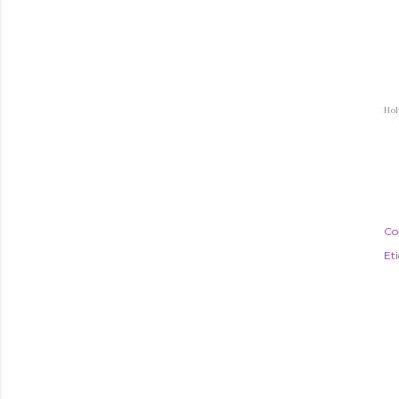
Hol
Co
Et