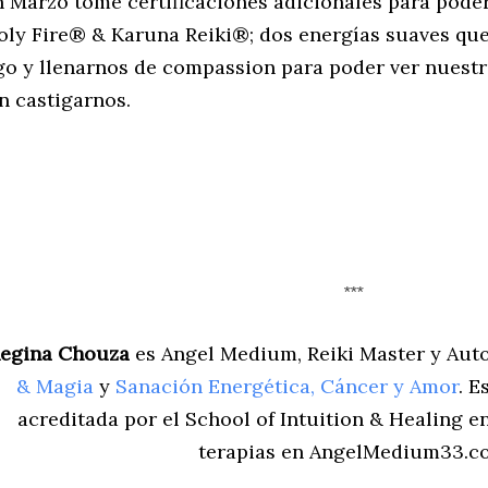
n Marzo tomé certificaciones adicionales para poder
oly Fire
®
& Karuna Reiki
®
; dos energías suaves qu
go y llenarnos de compassion para poder ver nuestr
in castigarnos.
***
egina Chouza
es Angel Medium, Reiki Master y Aut
& Magia
y
Sanación Energética, Cáncer y Amor
.
E
acreditada por el School of Intuition & Healing e
terapias en AngelMedium33.c