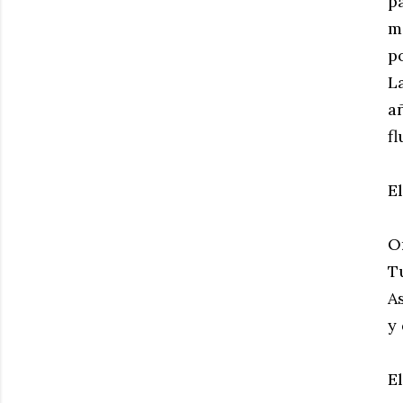
p
m
p
L
a
f
E
O
T
A
y
E