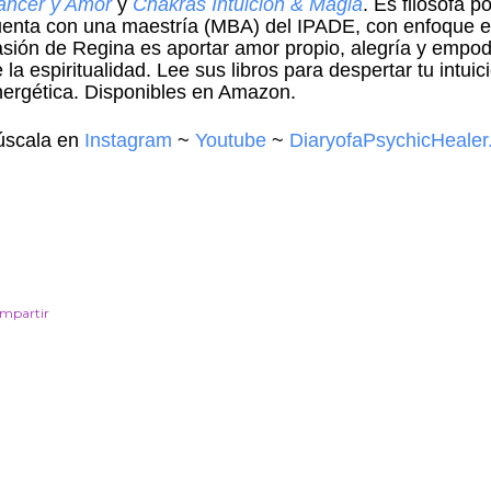
ancer y Amor
y
Chakras Intuición & Magia
. Es filósofa p
uenta con una maestría (MBA) del
IPADE
, con enfoque e
sión de Regina es aportar amor propio, alegría y empo
 la espiritualidad. Lee sus libros para despertar tu intui
ergética. Disponibles en Amazon.
úscala en
Instagram
~
Youtube
~
DiaryofaPsychicHeale
mpartir