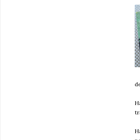
d
H
t
H