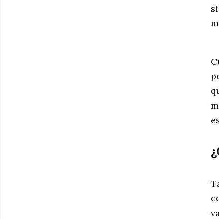
s
m
C
p
q
m
e
¿
T
c
v