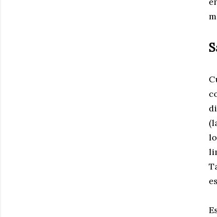
e
m
S
C
co
d
(l
lo
l
T
e
E