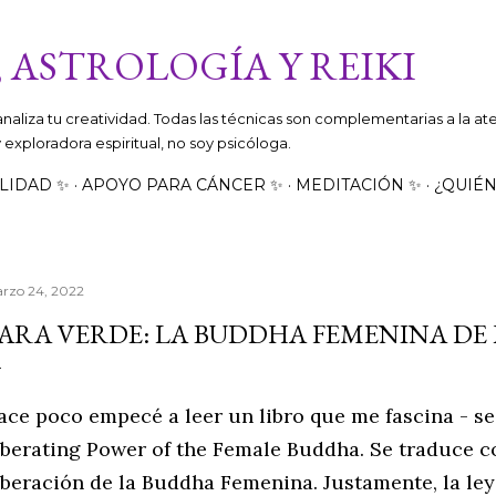
Ir al contenido principal
 ASTROLOGÍA Y REIKI
canaliza tu creatividad. Todas las técnicas son complementarias a la a
 y exploradora espiritual, no soy psicóloga.
LIDAD ✨
APOYO PARA CÁNCER ✨
MEDITACIÓN ✨
¿QUIÉN
rzo 24, 2022
ARA VERDE: LA BUDDHA FEMENINA DE
ace poco empecé a leer un libro que me fascina - se
iberating Power of the Female Buddha. Se traduce c
iberación de la Buddha Femenina. Justamente, la le