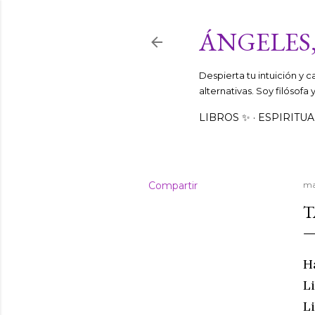
ÁNGELES,
Despierta tu intuición y 
alternativas. Soy filósofa
LIBROS ✨
ESPIRITUA
Compartir
ma
T
H
L
L