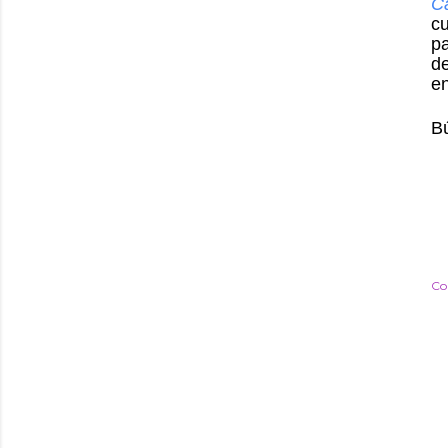
C
c
pa
de
en
B
Co