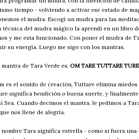
ara programar un mudra, con la intención de canalizar
ismo tiempo - volviendo a activar ese estado de ma
onemos el mudra. Escogí un mudra para las meditac
a técnica del mudra mágico la aprendi en un libro de
ños y me esta funcionado. Con poner el mudra de Ta
luir su energía. Luego me sigo con los mantras.
l mantra de Tara Verde es:
OM TARE TUTTARE TURE
m es el sonido de creación, Tuttare elimina miedos y
ure significa bendición o buena suerte, y finalment
sí Sea. Cuando decimos el mantra, le pedimos a Tar
 que nos llene de alegría.
l nombre Tara significa estrella - como si fuera una